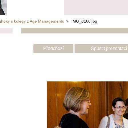
Ashoky s kolegy z Age Managementu
>
IMG_8160.jpg
Předchozí
Spustit prezentaci