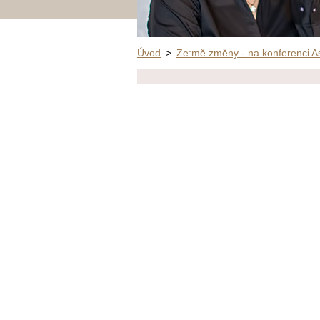
Úvod
>
Ze:mě změny - na konferenci 