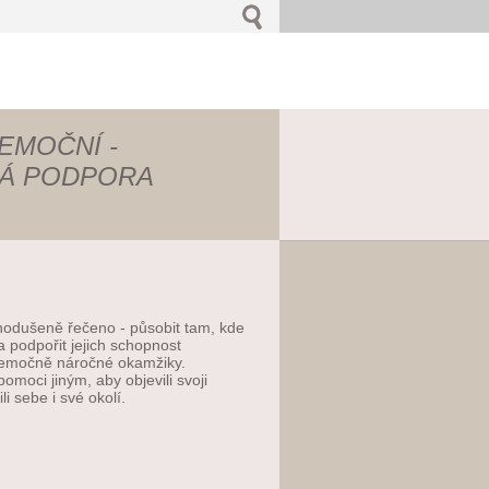
EMOČNÍ -
Á PODPORA
dnodušeně řečeno - působit tam, kde
a podpořit jejich schopnost
a emočně náročné okamžiky.
moci jiným, aby objevili svoji
ili sebe i své okolí.