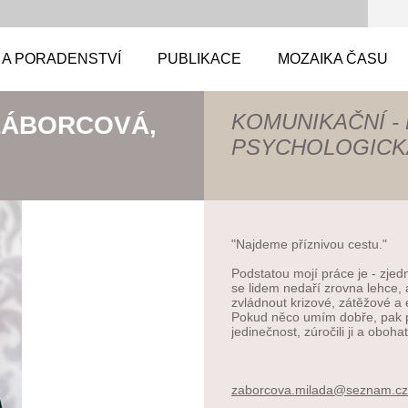
 A PORADENSTVÍ
PUBLIKACE
MOZAIKA ČASU
KOMUNIKAČNÍ - 
ZÁBORCOVÁ,
PSYCHOLOGICK
"Najdeme příznivou cestu."
Podstatou mojí práce je - zje
se lidem nedaří zrovna lehce, 
zvládnout krizové, zátěžové 
Pokud něco umím dobře, pak po
jedinečnost, zúročili ji a obohat
zaborcov
a.milada
@seznam.
cz