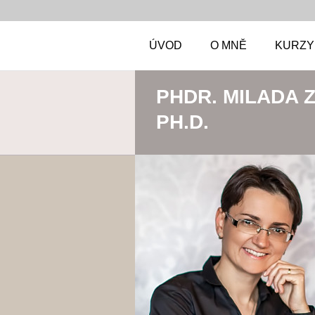
ÚVOD
O MNĚ
KURZY
PHDR. MILADA 
PH.D.