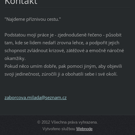
Kontakt
"Najdeme příznivou cestu."
Podstatou mojí práce je - zjednodušeně řečeno - působit
tam, kde se lidem nedaří zrovna lehce, a podpořit jejich
schopnost zvládnout krizové, zátěžové a emočně náročné
okamžiky.
Pokud něco umím dobře, pak pomoci jiným, aby objevili
svoji jedinečnost, zúročili ji a obohatili sebe i své okolí.
zaborcov
a.milada
@seznam.
cz
© 2012 Všechna práva vyhrazena.
Vytvořeno službou
Webnode